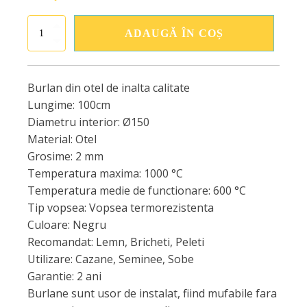
Cantitate
ADAUGĂ ÎN COȘ
Burlan
otel
dn150
–
Burlan din otel de inalta calitate
100cm
Lungime: 10
0cm
Diametru interior:
Ø
150
Material: Otel
Grosime:
2
mm
Temperatura maxima:
1000
°C
Temperatura medie de functionare: 600
°C
Tip vopsea:
Vopsea termorezistenta
Culoare:
Negru
Recomandat:
Lemn, Bricheti, Peleti
Utilizare: Cazane, Seminee, Sobe
Garantie:
2
ani
Burlane sunt usor de instalat, fiind mufabile fara