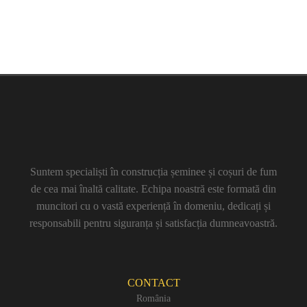
Suntem specialiști în construcția șeminee și coșuri de fum
de cea mai înaltă calitate. Echipa noastră este formată din
muncitori cu o vastă experiență în domeniu, dedicați și
responsabili pentru siguranța și satisfacția dumneavoastră.
CONTACT
România