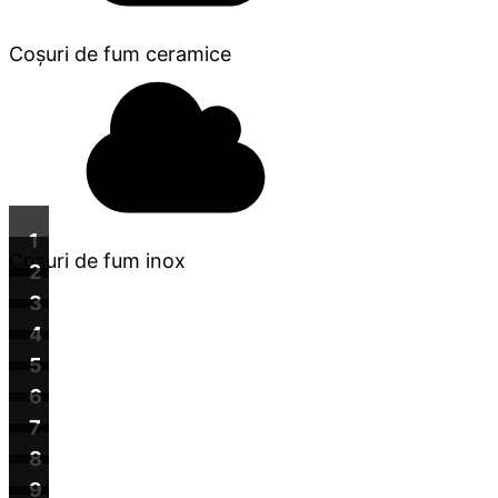
Coșuri de fum ceramice
1
Cosuri de fum inox
2
3
4
5
6
7
8
9