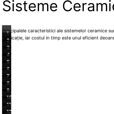
Sisteme Cerami
Principalele caracteristici ale sistemelor ceramice s
1
fabricație, iar costul in timp este unul eficient deoa
2
3
4
5
6
7
8
9
10
11
12