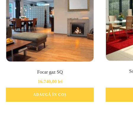
S
Focar gaz SQ
16.740,00
lei
ADAUGĂ ÎN COȘ