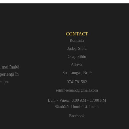
CONTACT
România
Județ: Sibiu
Oraș: Sibiu
Adresa:
 mai înaltă
Str. Lunga , Nr. 9
periență în
acția
0741781582
semineemarc@gmail.com
Luni - Vineri: 8:00 AM - 17:00 PM
Sâmbătă -Duminică: Inchis
Facebook