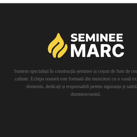
Suntem specialiști în construcția șeminee și coșuri de fum de cea
calitate. Echipa noastră este formată din muncitori cu o vastă ex
domeniu, dedicați și responsabili pentru siguranța și satisf
dumneavoastră.