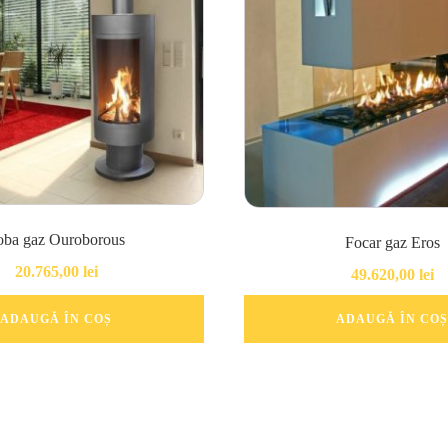
oba gaz Ouroborous
Focar gaz Eros
20.765,00
lei
49.620,00
lei
ADAUGĂ ÎN COȘ
ADAUGĂ ÎN COȘ