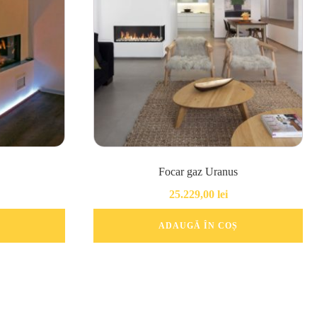
Focar gaz Uranus
25.229,00
lei
ADAUGĂ ÎN COȘ