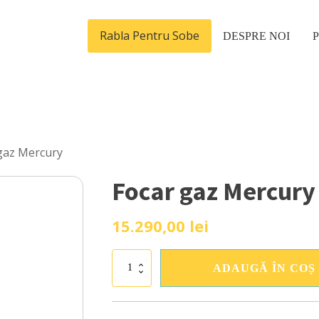
Rabla Pentru Sobe
DESPRE NOI
gaz Mercury
Focar gaz Mercury
15.290,00
lei
Cantitate
ADAUGĂ ÎN COȘ
Focar
gaz
Mercury