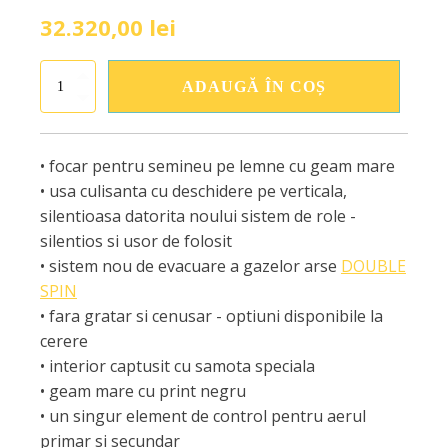
32.320,00
lei
Cantitate
ADAUGĂ ÎN COȘ
Focar
lemne
2
sticle
• focar pentru semineu pe lemne cu geam mare
tunel
• usa culisanta cu deschidere pe verticala,
HT3LF01
-
silentioasa datorita noului sistem de role -
88.50
silentios si usor de folosit
• sistem nou de evacuare a gazelor arse
DOUBLE
SPIN
• fara gratar si cenusar - optiuni disponibile la
cerere
• interior captusit cu samota speciala
• geam mare cu print negru
• un singur element de control pentru aerul
primar si secundar