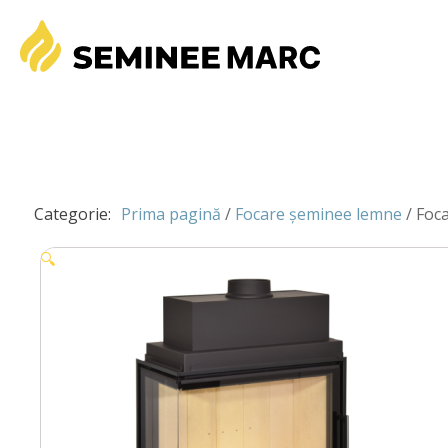
Categorie:
Prima pagină
/
Focare șeminee lemne
/ Foca
🔍