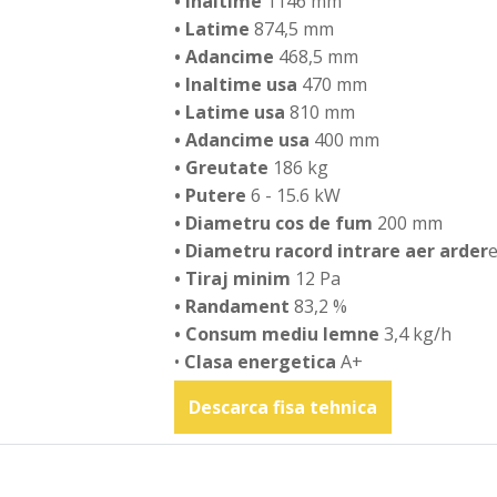
• Inaltime
1146 mm
• Latime
874,5 mm
• Adancime
468,5 mm
• Inaltime usa
470 mm
• Latime usa
810 mm
• Adancime usa
400 mm
• Greutate
186 kg
• Putere
6 - 15.6 kW
• Diametru cos de fum
200 mm
• Diametru racord intrare aer arder
• Tiraj minim
12 Pa
• Randament
83,2 %
• Consum mediu lemne
3,4 kg/h
•
Clasa energetica
A+
Descarca fisa tehnica