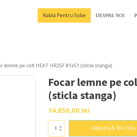
Rabla Pentru Sobe
DESPRE NOI
r lemne pe colt HEAT HR2SF 81x51 (sticla stanga)
Focar lemne pe co
(sticla stanga)
14.850,00
lei
Cantitate
ADAUGĂ ÎN COȘ
Focar
lemne