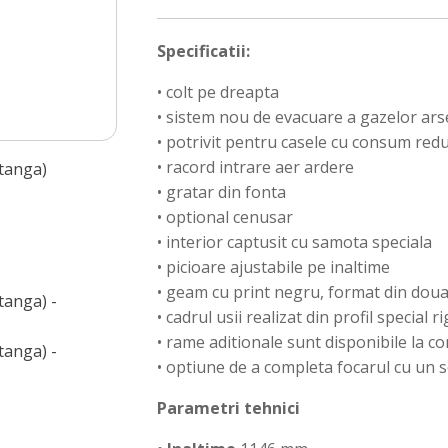
pe
colt
Specificatii:
HEAT
HR2SF
• colt pe dreapta
81x51
• sistem nou de evacuare a gazelor a
(sticla
stanga)
• potrivit pentru casele cu consum red
• racord intrare aer ardere
• gratar din fonta
• optional cenusar
• interior captusit cu samota speciala
• picioare ajustabile pe inaltime
• geam cu print negru, format din doua
• cadrul usii realizat din profil special ri
• rame aditionale sunt disponibile la 
• optiune de a completa focarul cu 
Parametri tehnici