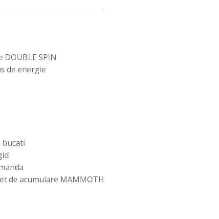
rse DOUBLE SPIN
us de energie
 bucati
gid
comanda
un set de acumulare MAMMOTH