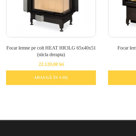
Focar lemne pe colt HEAT HR3LG 65x40x51
Focar lemn
(sticla dreapta)
22.120,00
lei
ADAUGĂ ÎN COȘ