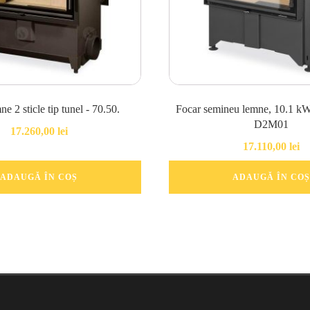
e 2 sticle tip tunel - 70.50.
Focar semineu lemne, 10.1 kW, 
D2M01
17.260,00
lei
17.110,00
lei
ADAUGĂ ÎN COȘ
ADAUGĂ ÎN COȘ