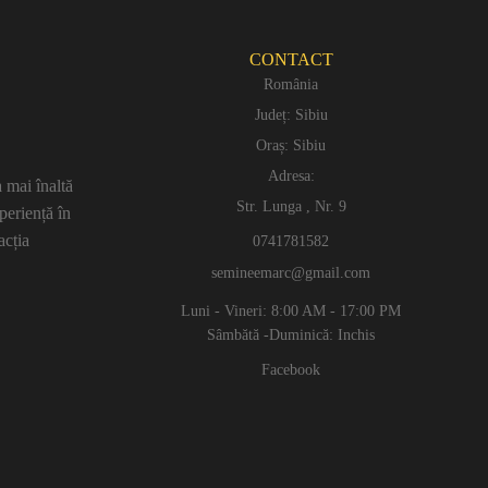
CONTACT
România
Județ: Sibiu
Oraș: Sibiu
Adresa:
 mai înaltă
Str. Lunga , Nr. 9
periență în
acția
0741781582
semineemarc@gmail.com
Luni - Vineri: 8:00 AM - 17:00 PM
Sâmbătă -Duminică: Inchis
Facebook