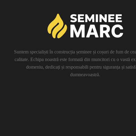
Suntem specialiști în construcția șeminee și coșuri de fum de cea
calitate. Echipa noastră este formată din muncitori cu o vastă ex
domeniu, dedicați și responsabili pentru siguranța și satisf
dumneavoastră.