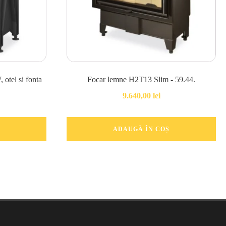
otel si fonta
Focar lemne H2T13 Slim - 59.44.
9.640,00
lei
ADAUGĂ ÎN COȘ