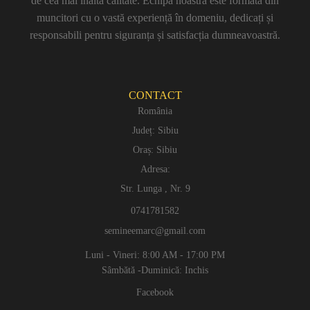
de cea mai înaltă calitate. Echipa noastră este formată din
muncitori cu o vastă experiență în domeniu, dedicați și
responsabili pentru siguranța și satisfacția dumneavoastră.
CONTACT
România
Județ: Sibiu
Oraș: Sibiu
Adresa:
Str. Lunga , Nr. 9
0741781582
semineemarc@gmail.com
Luni - Vineri: 8:00 AM - 17:00 PM
Sâmbătă -Duminică: Inchis
Facebook