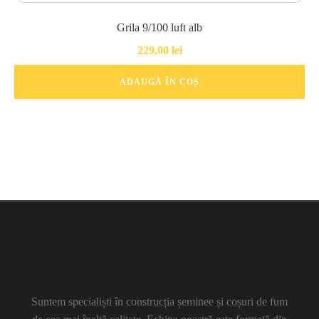
Grila 9/100 luft alb
229,00
lei
ADAUGĂ ÎN COȘ
Suntem specialiști în construcția șeminee și coșuri de fum