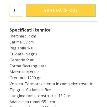
Cantitate
ADAUGĂ ÎN COȘ
Grila
17/37
fresh
negru
Specificatii tehnice
Inaltime :
17 cm
Latime :
37 cm
Reglabile :
Nu
Culoare :
Negru
Garantie :
2 ani
Forma :
Rectangulara
Material :
Metalic
Greutate :
1200 gr
Vopsea :
Termorezistenta in camp electrostatic
Tip grila :
Cu lamele fixe
Lungime rama constructie :
15.2 cm
Adancimea ramei :
35.1 cm
2