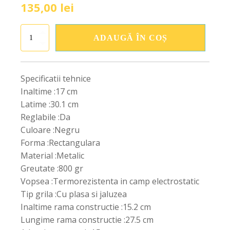
135,00
lei
Cantitate
ADAUGĂ ÎN COȘ
Grila
neagra
17/30
cu
Specificatii tehnice
jaluzea
Inaltime :17 cm
Latime :30.1 cm
Reglabile :Da
Culoare :Negru
Forma :Rectangulara
Material :Metalic
Greutate :800 gr
Vopsea :Termorezistenta in camp electrostatic
Tip grila :Cu plasa si jaluzea
Inaltime rama constructie :15.2 cm
Lungime rama constructie :27.5 cm