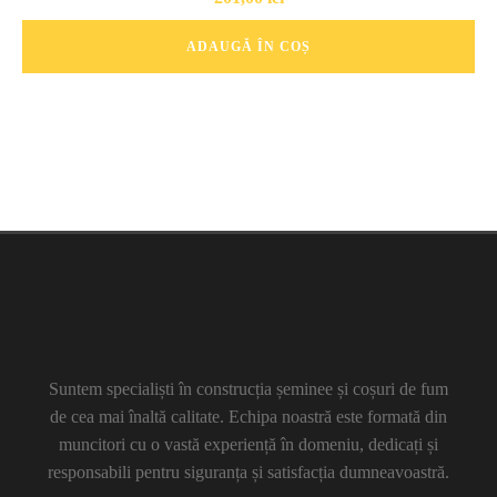
ADAUGĂ ÎN COȘ
Suntem specialiști în construcția șeminee și coșuri de fum
de cea mai înaltă calitate. Echipa noastră este formată din
muncitori cu o vastă experiență în domeniu, dedicați și
responsabili pentru siguranța și satisfacția dumneavoastră.