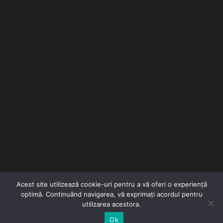
Acest site utilizează cookie-uri pentru a vă oferi o experiență
optimă. Continuând navigarea, vă exprimați acordul pentru
©COPYRIGHT
utilizarea acestora.
ȘEMINEE
Ok
MARC 2021