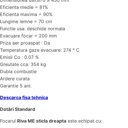
Dimensiunea usii:870 X 430 mm
Eficienta medie = 81%
Eficienta maxima = 90%
Lungime lemne = 70 cm
Functie usa: deschide normala
Evacuare focar = 200 mm
Priza aer proaspat : Da
Temperatura gaze evacuare: 274 ° C
Emisii Co : 0.07 %
Greutate cca: 354 kg
Dubla combustie
Ardere curata
Garantie 5 ani.
Descarca fisa tehnica
Dotări Standard
Focarul
Riva ME sticla dreapta
este echipat cu: