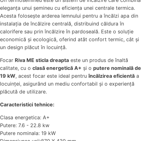
Un termosemineu este un sistem de încălzire care combină
eleganța unui șemineu cu eficiența unei centrale termica.
Acesta folosește arderea lemnului pentru a încălzi apa din
instalația de încălzire centrală, distribuind căldura în
calorifere sau prin încălzire în pardoseală. Este o soluție
economică și ecologică, oferind atât confort termic, cât și
un design plăcut în locuință.
Focar
Riva ME sticla dreapta
este un produs de înaltă
calitate, cu o
clasă energetică A+
și o
putere nominală de
19 kW
, acest focar este ideal pentru
încălzirea eficientă
a
locuinței, asigurând un mediu confortabil și o experiență
plăcută de utilizare.
Caracteristici tehnice:
Clasa energetica: A+
Putere: 7.6 - 22.8 kw
Putere nominala: 19 kW