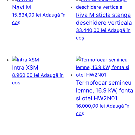
Navi M
Riva M sticla stanga
15.634,00
lei
Adaugă în
deschidere verticala
coș
33.440,00
lei
Adaugă în
coș
Intra XSM
8.960,00
lei
Adaugă în
Termofocar semineu
coș
lemne, 16.9 kW, fonta
si otel HW2N01
16.000,00
lei
Adaugă în
coș