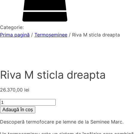
Categorie:
Prima pagină
/
Termoșeminee
/ Riva M sticla dreapta
Riva M sticla dreapta
26.370,00
lei
Cantitate
Riva
Adaugă în coș
M
Descoperă termofocare pe lemne de la Seminee Marc.
sticla
dreapta