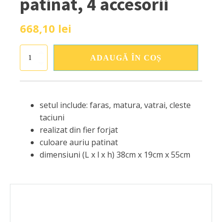
patinat, 4 accesorii
668,10
lei
Cantitate
ADAUGĂ ÎN COȘ
Set
vatrai
semineu
Lyre
-
setul include: faras, matura, vatrai, cleste
fier
taciuni
forjat,
realizat din fier forjat
auriu
patinat,
culoare auriu patinat
4
dimensiuni (L x l x h) 38cm x 19cm x 55cm
accesorii