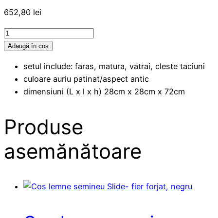
652,80
lei
Cantitate
Set
Adaugă în coș
vatrai
setul include: faras, matura, vatrai, cleste taciuni
semineu
culoare auriu patinat/aspect antic
Wave
dimensiuni (L x l x h) 28cm x 28cm x 72cm
-
fier
Produse
forjat,
auriu
asemănătoare
patinat,
4
accesorii