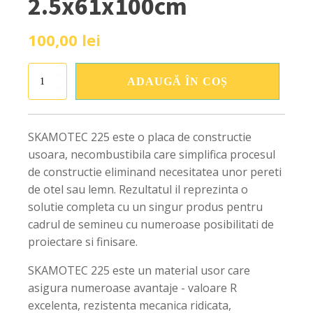
2.5x61x100cm
100,00
lei
Cantitate
ADAUGĂ ÎN COȘ
SKAMOTEC
225
Placa
silicat
SKAMOTEC 225 este o placa de constructie
de
usoara, necombustibila care simplifica procesul
calciu
2.5x61x100cm
de constructie eliminand necesitatea unor pereti
de otel sau lemn. Rezultatul il reprezinta o
solutie completa cu un singur produs pentru
cadrul de semineu cu numeroase posibilitati de
proiectare si finisare.
SKAMOTEC 225 este un material usor care
asigura numeroase avantaje - valoare R
excelenta, rezistenta mecanica ridicata,