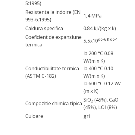
5:1995)
Rezistenta la indoire (EN
1,4 MPa
993-6:1995)
Caldura specifica
0.84 kJ/(kg x k)
Coeficient de expansiune
do-6 K do-1
5,5x10
termica
la 200 °C 0.08
W/(m x K)
Conductibilitate termica
la 400 °C 0.10
(ASTM C-182)
W/(m x K)
la 600 °C 0.12 W/
(m x K)
SiO
(45%), CaO
2
Compozitie chimica tipica
(45%), LOI (8%)
Culoare
gri