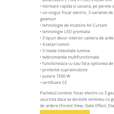
perete,
• montare rapida si usoara, pe perete 
L1900xH565xA300mm,
New
• un singur focar electric, 3 variante d
Forest
geamuri
1900
• tehnologie de incalzire Air Curtain
• tehnologie LED premiata
• 3 tipuri decor interior camera de arde
• 4 setari lumini
• 3 nivele intesitate lumina
• telecomanda multifunctionala
• functioneaza cu sau fara optiunea de
• protectie supraincalzire
• putere 1500 W
• certificare CE
Pachetul contine: focar electric cu 3 g
usurinta daca se doreste semineu cu gea
de ardere (Forest View, Slate Effect, D