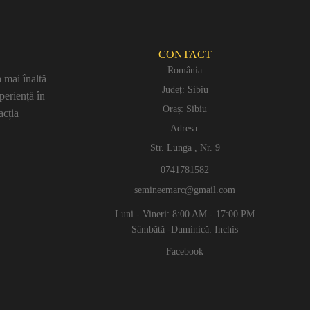
CONTACT
România
 mai înaltă
Județ: Sibiu
periență în
Oraș: Sibiu
acția
Adresa:
Str. Lunga , Nr. 9
0741781582
semineemarc@gmail.com
Luni - Vineri: 8:00 AM - 17:00 PM
Sâmbătă -Duminică: Inchis
Facebook