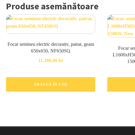
Produse asemănătoare
Focar semineu electric decorativ, patrat, geam
Focar sem
650x650, NF650SQ
L1600xH56
11.300,00
lei
150
ADAUGĂ ÎN COȘ