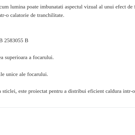
 cum lumina poate imbunatati aspectul vizual al unui efect de
r-o calatorie de tranchilitate.
 GB 2583055 B
ea superioara a focarului.
ile unice ale focarului.
ticlei, este proiectat pentru a distribui eficient caldura intr-