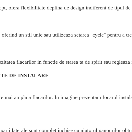
pt, ofera flexibilitate deplina de design indiferent de tipul de 
 oferind un stil unic sau utilizeaza setarea "cycle" pentru a tre
itatea flacarilor in functie de starea ta de spirit sau regleaza 
NTE DE INSTALARE
e mai ampla a flacarilor. In imagine prezentam focarul instala
parti laterale sunt complet inchise cu ajutorul panourilor obt