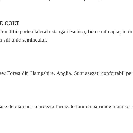
E COLT
trand fie partea laterala stanga deschisa, fie cea dreapta, in 
n stil unic semineului.
New Forest din Hampshire, Anglia. Sunt asezati confortabil pe u
oase de diamant si ardezia furnizate lumina patrunde mai usor