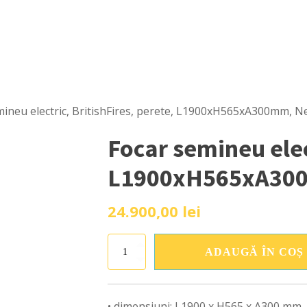
mineu electric, BritishFires, perete, L1900xH565xA300mm, N
Focar semineu elec
L1900xH565xA300
24.900,00
lei
Cantitate
ADAUGĂ ÎN COȘ
Focar
semineu
electric,
BritishFires,
• dimensiuni: L1900 x H565 x A300 mm