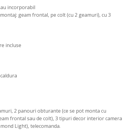
sau incorporabil
e montaj: geam frontal, pe colt (cu 2 geamuri), cu 3
re incluse
 caldura
eamuri, 2 panouri obturante (ce se pot monta cu
m frontal sau de colt), 3 tipuri decor interior camera
iamond Light), telecomanda.